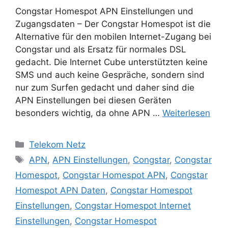
Congstar Homespot APN Einstellungen und
Zugangsdaten – Der Congstar Homespot ist die
Alternative für den mobilen Internet-Zugang bei
Congstar und als Ersatz für normales DSL
gedacht. Die Internet Cube unterstützten keine
SMS und auch keine Gespräche, sondern sind
nur zum Surfen gedacht und daher sind die
APN Einstellungen bei diesen Geräten
besonders wichtig, da ohne APN …
Weiterlesen
Kategorien
Telekom Netz
Schlagwörter
APN
,
APN Einstellungen
,
Congstar
,
Congstar
Homespot
,
Congstar Homespot APN
,
Congstar
Homespot APN Daten
,
Congstar Homespot
Einstellungen
,
Congstar Homespot Internet
Einstellungen
,
Congstar Homespot