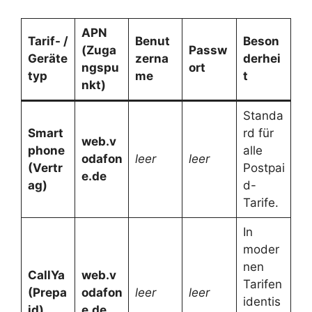
APN
Tarif- /
Benut
Beson
(Zuga
Passw
Geräte
zerna
derhei
ngspu
ort
typ
me
t
nkt)
Standa
Smart
rd für
web.v
phone
alle
odafon
leer
leer
(Vertr
Postpai
e.de
ag)
d-
Tarife.
In
moder
nen
CallYa
web.v
Tarifen
(Prepa
odafon
leer
leer
identis
id)
e.de