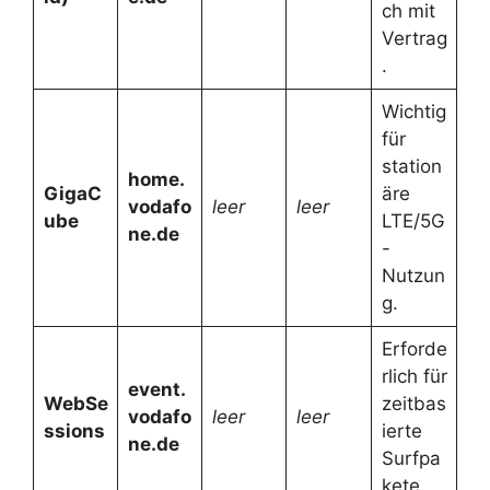
ch mit
Vertrag
.
Wichtig
für
station
home.
GigaC
äre
vodafo
leer
leer
ube
LTE/5G
ne.de
-
Nutzun
g.
Erforde
rlich für
event.
WebSe
zeitbas
vodafo
leer
leer
ssions
ierte
ne.de
Surfpa
kete.