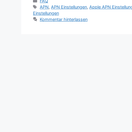
Kategorien
FAQ
Schlagwörter
APN
,
APN Einstellungen
,
Apple APN Einstellun
Einstellungen
Kommentar hinterlassen