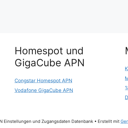
Homespot und
GigaCube APN
K
M
Congstar Homespot APN
1
Vodafone GigaCube APN
D
 Einstellungen und Zugangsdaten Datenbank
• Erstellt mit
Gen