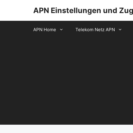
Zum
APN Einstellungen und Zu
Inhalt
springen
APN Home
Telekom Netz APN