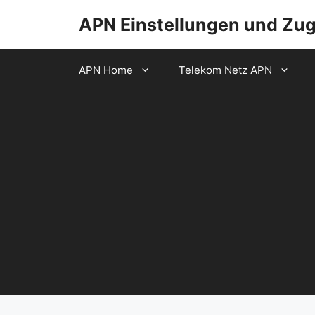
Zum
APN Einstellungen und Zu
Inhalt
springen
APN Home
Telekom Netz APN