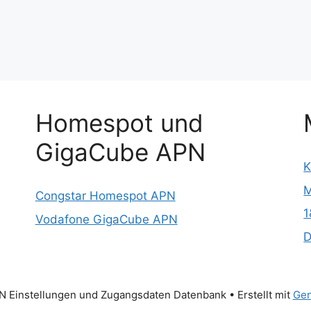
Homespot und
GigaCube APN
K
M
Congstar Homespot APN
1
Vodafone GigaCube APN
D
 Einstellungen und Zugangsdaten Datenbank
• Erstellt mit
Gen