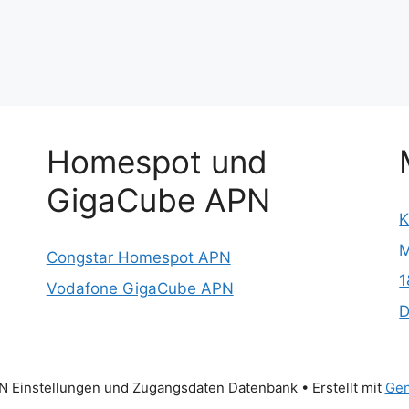
Homespot und
GigaCube APN
K
M
Congstar Homespot APN
1
Vodafone GigaCube APN
D
 Einstellungen und Zugangsdaten Datenbank
• Erstellt mit
Gen