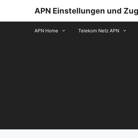
Zum
APN Einstellungen und Zu
Inhalt
springen
APN Home
Telekom Netz APN