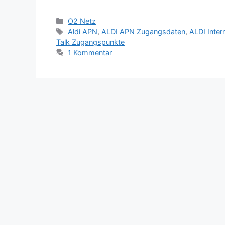
Kategorien
O2 Netz
Schlagwörter
Aldi APN
,
ALDI APN Zugangsdaten
,
ALDI Inter
Talk Zugangspunkte
1 Kommentar