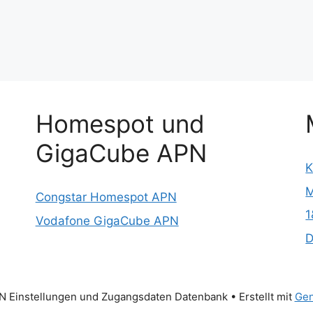
Homespot und
GigaCube APN
K
M
Congstar Homespot APN
1
Vodafone GigaCube APN
D
 Einstellungen und Zugangsdaten Datenbank
• Erstellt mit
Gen