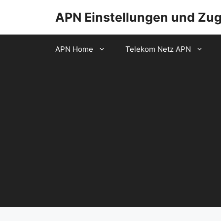
Zum
APN Einstellungen und Zu
Inhalt
springen
APN Home
Telekom Netz APN