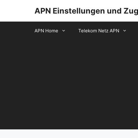
Zum
APN Einstellungen und Zu
Inhalt
springen
APN Home
Telekom Netz APN