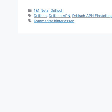
Kategorien
1&1 Netz
,
Drillisch
Schlagwörter
Drillisch
,
Drillisch APN
,
Drillisch APN Einstellun
Kommentar hinterlassen