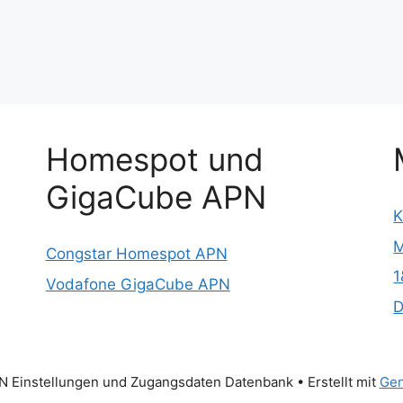
Homespot und
GigaCube APN
K
M
Congstar Homespot APN
1
Vodafone GigaCube APN
D
 Einstellungen und Zugangsdaten Datenbank
• Erstellt mit
Gen