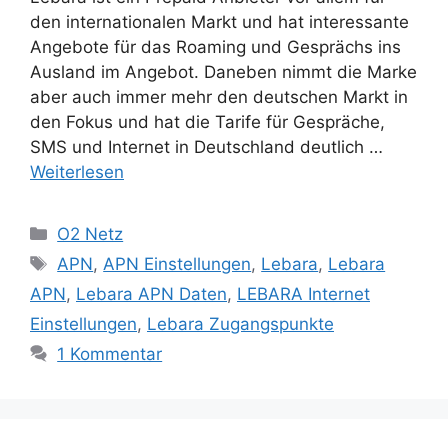
den internationalen Markt und hat interessante
Angebote für das Roaming und Gesprächs ins
Ausland im Angebot. Daneben nimmt die Marke
aber auch immer mehr den deutschen Markt in
den Fokus und hat die Tarife für Gespräche,
SMS und Internet in Deutschland deutlich …
Weiterlesen
Kategorien
O2 Netz
Schlagwörter
APN
,
APN Einstellungen
,
Lebara
,
Lebara
APN
,
Lebara APN Daten
,
LEBARA Internet
Einstellungen
,
Lebara Zugangspunkte
1 Kommentar