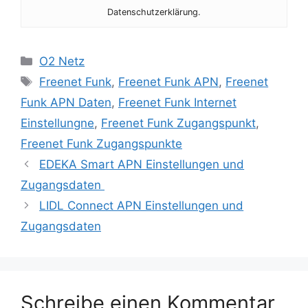
Datenschutzerklärung.
Kategorien
O2 Netz
Schlagwörter
Freenet Funk
,
Freenet Funk APN
,
Freenet
Funk APN Daten
,
Freenet Funk Internet
Einstellungne
,
Freenet Funk Zugangspunkt
,
Freenet Funk Zugangspunkte
EDEKA Smart APN Einstellungen und
Zugangsdaten
LIDL Connect APN Einstellungen und
Zugangsdaten
Schreibe einen Kommentar